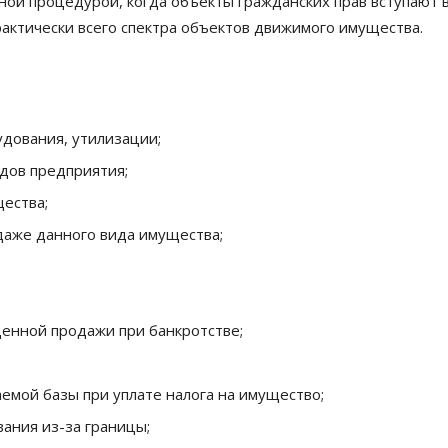
ой процедурой, когда объекты гражданских прав вступают 
рактически всего спектра объектов движимого имущества.
дования, утилизации;
дов предприятия;
ества;
даже данного вида имущества;
денной продажи при банкротстве;
емой базы при уплате налога на имущество;
ания из-за границы;